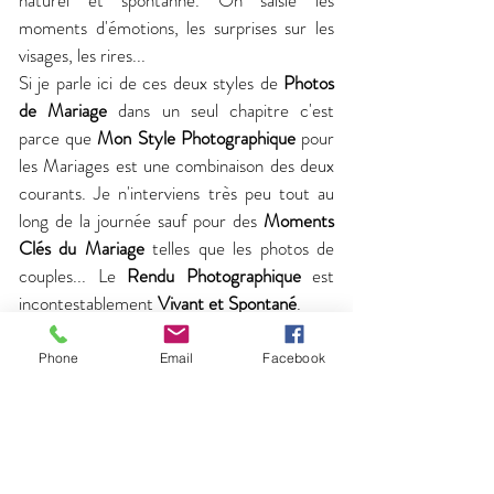
naturel et spontanné. On saisie les
moments d'émotions, les surprises sur les
visages, les rires...
Si je parle ici de ces deux styles de
Photos
de Mariage
dans un seul chapitre c'est
parce que
Mon Style Photographique
pour
les Mariages est une combinaison des deux
courants. Je n'interviens très peu tout au
long de la journée sauf pour des
Moments
Clés du Mariage
telles que les photos de
couples... Le
Rendu Photographique
est
incontestablement
Vivant et Spontané
.
D'autres styles existent et il n'en est pas un
Phone
Email
Facebook
mieux que l'autre. C'est une question de
goûts, d'envies, pour vos photos de mariage.
C'est à mon sens la première question à se
poser. De quoi ai-je envie pour mes