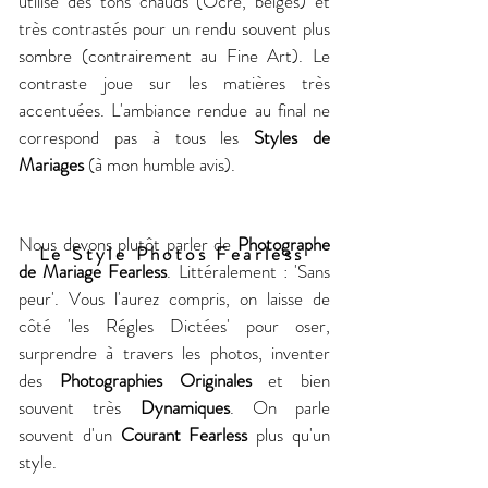
utilise des tons chauds (Ocre, beiges) et
très contrastés pour un rendu souvent plus
sombre (contrairement au Fine Art). Le
contraste joue sur les matières très
accentuées. L'ambiance rendue au final ne
correspond pas à tous les
Styles de
Mariages
(à mon humble avis).
Nous devons plutôt parler de
Photographe
Le Style Photos Fearless
de Mariage Fearless
. Littéralement : 'Sans
peur'. Vous l'aurez compris, on laisse de
côté 'les Régles Dictées' pour oser,
surprendre à travers les photos, inventer
des
Photographies Originales
et bien
souvent très
Dynamiques
. On parle
souvent d'un
Courant Fearless
plus qu'un
style.