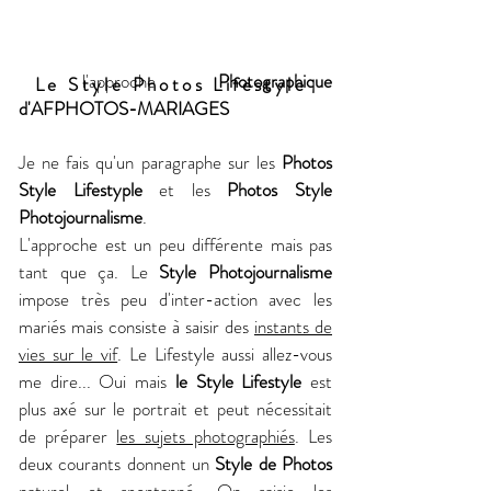
l'approche
Photographique
Le Style Photos Lifestyle
d'AFPHOTOS-MARIAGES
Je ne fais qu'un paragraphe sur les
Photos
Style Lifestyple
et les
Photos Style
Photojournalisme
.
L'approche est un peu différente mais pas
tant que ça. Le
Style Photojournalisme
impose très peu d'inter-action avec les
mariés mais consiste à saisir des
instants de
vies sur le vif
. Le Lifestyle aussi allez-vous
me dire... Oui mais
le Style Lifestyle
est
plus axé sur le portrait et peut nécessitait
de préparer
les sujets photographiés
. Les
deux courants donnent un
Style de Photos