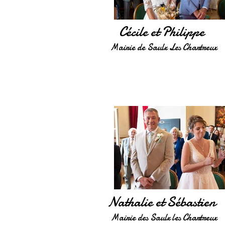
Cécile et Philippe
Mairie de Saulx Les Chartreux
Nathalie et Sébastien
Mairie des Saulx les Chartreux