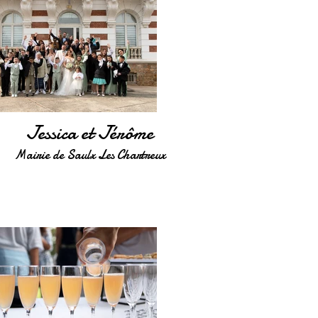
Jessica et Jérôme
Mairie de Saulx Les Chartreux