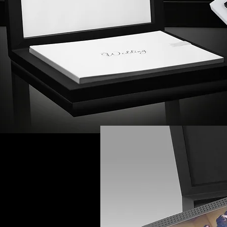
YOUNG BOOK,
rise avec le
 marie
 nouvelles
e et les