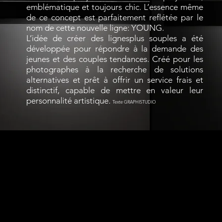
emblématique et toujours chic. L’essence même
de ce concept est parfaitement reflétée par le
nom de cette nouvelle ligne: YOUNG.
L’idée de créer des lignesplus souples a été
développée pour répondre à la demande des
jeunes et des couples tendances. Créé pour les
photographes à la recherche de solutions
alternatives et prêt à offrir un service frais et
distinctif, capable de mettre en valeur leur
personnalité artistique.
Texte GRAPHISTUDIO
La couverture
Est l’élément distinctif du nouveau 
qui devient une icône du minimalisme. P
bloc, elle assume un look primitif et se
parfaitement à la boîte pour générer de
combinaisons à travers le style, la form