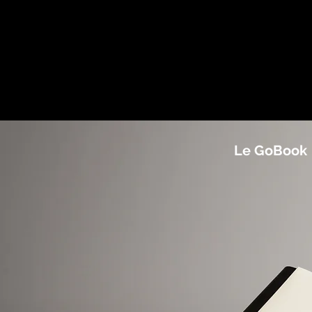
valeurs.
La couverture peut être réalisée soit a
matériaux et couleurs de la boîte, ou av
différents, pour créer des harmonies c
sans précédent.
Texte GRAPHISTUDIO
Le GoBook