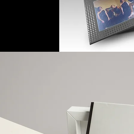
vec les mêmes
ec d’autres
hromatiques