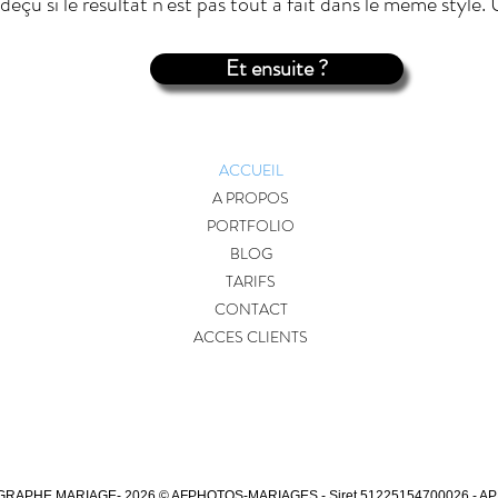
déçu si le
résultat
n'est pas tout à fait dans le même style. 
Et ensuite ?
ACCUEIL
A PROPOS
PORTFOLIO
BLOG
X
TARIFS
CONTACT
ACCES CLIENTS
RAPHE MARIAGE- 2026 © AFPHOTOS-MARIAGES - Siret 51225154700026 - AP